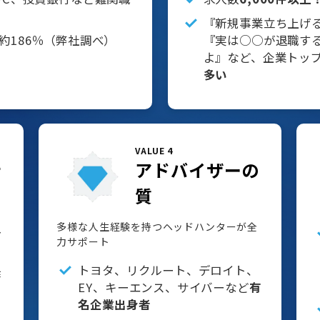
『新規事業立ち上げ
約186％（弊社調べ）
『実は○○が退職す
よ』など、企業トッ
多い
VALUE 4
アドバイザーの
サ
質
多様な人生経験を持つヘッドハンターが全
分
力サポート
トヨタ、リクルート、デロイト、
作
EY、キーエンス、サイバーなど
有
名企業出身者
、