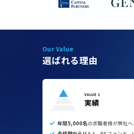
Our Value
選ばれる理由
VALUE 1
実績
年間5,000名
の求職者様が弊社へ
未経験から
M＆A、PEファンド、