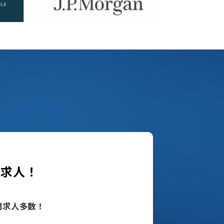
の求人！
開求人多数！
！