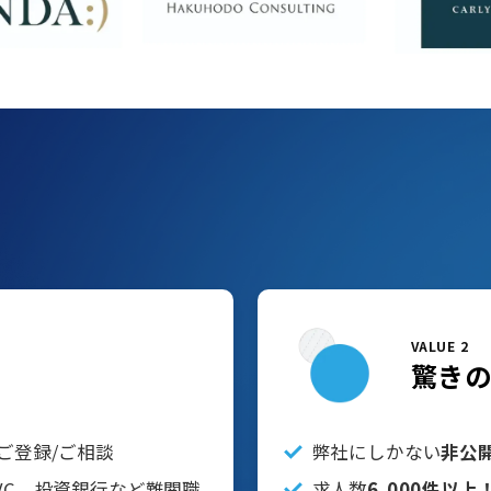
VALUE 2
驚き
ご登録/ご相談
弊社にしかない
非公
VC、投資銀行など難関職
求人数
6,000件以上