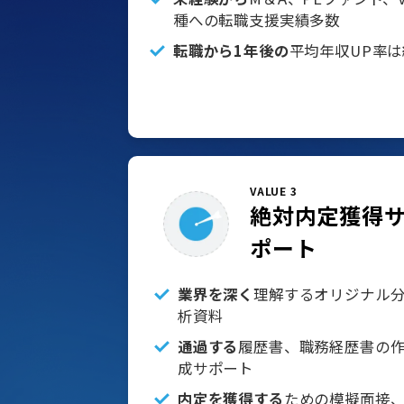
種への転職支援実績多数
転職から1年後の
平均年収UP率は
VALUE 3
絶対内定獲得
ポート
業界を深く
理解するオリジナル
析資料
通過する
履歴書、職務経歴書の
成サポート
内定を獲得する
ための模擬面接