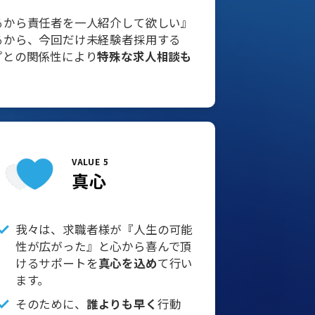
るから責任者を一人紹介して欲しい』
るから、今回だけ未経験者採用する
プとの関係性により
特殊な求人相談も
VALUE 5
真心
我々は、求職者様が『人生の可能
性が広がった』と心から喜んで頂
けるサポートを
真心を込め
て行い
ます。
そのために、
誰よりも早く
行動