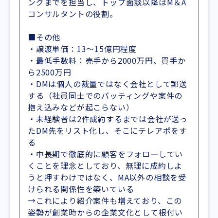
ングまでを担当し、トップ面談以降はM＆A
コンサルタントの役割。
■その他
・譲渡単価：13～15億円程度
・最低手数料：売手から2000万円、買手か
ら2500万円
・DMは個人の裁量ではなく会社として郵送
する（社員同士でのバッティングや案件の
抱え込みなどが起こらない）
・未経験者は2件成約するまでは会社が送っ
たDM先をリスト化し、そこにテレアポをす
る
・中長期で徹底的に顧客をフォローしてい
くことを理念としており、無理に成約しよ
うと押すわけではなく、MA以外の相談を受
けられる関係性を築いている
→これにより紹介案件も増えており、この
姿勢が創業時からの企業文化として根付い