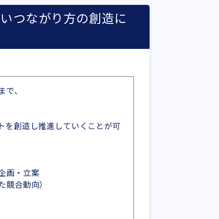
しいつながり方の創造に
まで、
。
トを創造し推進していくことが可
企画・立案
た競合動向）