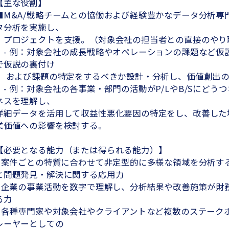
【主な役割】
■M&A/戦略チームとの協働および経験豊かなデータ分析専
タ分析を実施し、
プロジェクトを支援。（対象会社の担当者との直接のやり
- 例：対象会社の成長戦略やオペレーションの課題など仮
で仮説の裏付け
および課題の特定をするべきか設計・分析し、価値創出の
- 例：対象会社の各事業・部門の活動がP/LやB/Sにどう
ネスを理解し、
詳細データを活用して収益性悪化要因の特定をし、改善した
業価値への影響を検討する。
【必要となる能力（または得られる能力）】
- 案件ごとの特質に合わせて非定型的に多様な領域を分析す
と問題発見・解決に関する応用力
- 企業の事業活動を数字で理解し、分析結果や改善施策が財
る力
- 各種専門家や対象会社やクライアントなど複数のステーク
レーヤーとしての