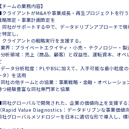
【チームの業務内容】
■クライアントがM&Aや事業成長・再生プロジェクトを行
戦略策定・事業計画策定を
同社がサポートする中で、データドリブンアプローチで現
を特定し、
クライアントの戦略実行を支援する。
- 業界：プライベートエクイティ・小売・ テクノロジー・
- 分析領域：売上（商品、顧客）と収益性、運転資本、オペ
ど
- データ分析粒度：PLやBSに加えて、入手可能な最小粒度
ータ）を活用
- 同社の他チームとの協業：事業戦略・金融・オペレーショ
持つ経験豊富な同社専門家と協業
■同社グローバルで開発された、企業の価値向上を支援する
（Rapid Value Diagnostics：データドリブンな事
同社グローバルメソドロジーを日本に適切な形で導入し、標