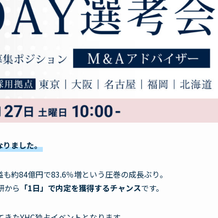
なりました。
も約84億円で83.6％増という圧巻の成長ぶり。
研から
「1日」で内定を獲得するチャンス
です。
てきたYHC独占イベントとなります。