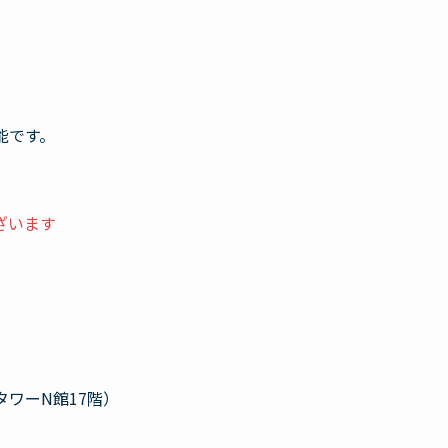
過者
能です。
ざいます
タワーN館17階）