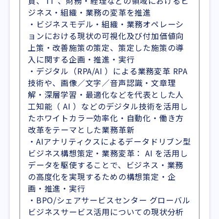
買、 IT 、財務・経理などの領域におけるビ
ジネス・組織・業務の変革を推進
・ビジネスモデル・組織・業務オペレーシ
ョンにおける現状の可視化及び付加価値向
上策・改善施策の策定、策定した施策の導
入に関する企画・推進・実行
・デジタル（RPA/AI ）による業務変革 RPA
技術や、画像／文字／音声認識・文章理
解・深層学習・最適化などを代表とした人
工知能（ AI ）などのデジタル技術を活用し
たホワイトカラー効率化・自動化・働き方
改革をテーマとした業務革新
・AIアナリティクスによるデータドリブン型
ビジネス構想策定・業務変革： AI を活用し
データを駆使することで、ビジネス・業務
の高度化を実現するための構想策定・企
画・推進・実行
・BPO/シェアサービスセンター グローバル
ビジネスサービス活用についての現状分析