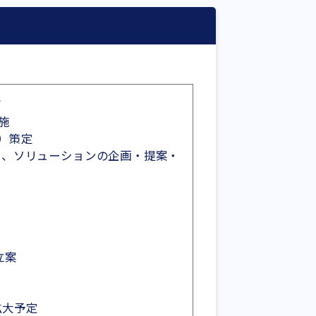
グ
施
）策定
ス、ソリューションの企画・提案・
立案
拡大予定