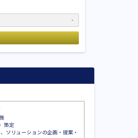
グ
施
）策定
ス、ソリューションの企画・提案・