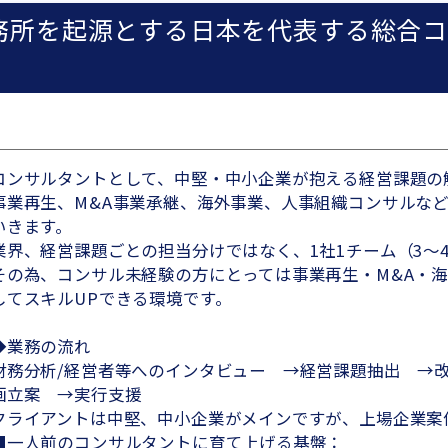
務所を起源とする日本を代表する総合コ
コンサルタントとして、中堅・中小企業が抱える経営課題の
事業再生、M&A事業承継、海外事業、人事組織コンサルな
いきます。
業界、経営課題ごとの担当分けではなく、1社1チーム（3～
その為、コンサル未経験の方にとっては事業再生・M&A・
してスキルUPできる環境です。
◆業務の流れ
財務分析/経営者等へのインタビュー →経営課題抽出 →
画立案 →実行支援
クライアントは中堅、中小企業がメインですが、上場企業案
■一人前のコンサルタントに育て上げる基盤：