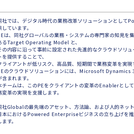
同社では、デジタル時代の業務改革ソリューションとしてPowere
供しています。
PEは、同社グローバルの業務・システムの専門家の知見を
あるTarget Operating Model と、
その内容に沿って事前に設定された先進的なクラウドソリュ
トを提供することで、
クライアントが低リスク、高品質、短期間で業務変革を実現
PEのクラウドソリューションには、Microsoft Dynamics 365
が含まれます。
本チームは、このPEをクライアントの変革のEnablerとし
務変革の実現を支援します。
同社Globalの最先端のアセット、方法論、および人的ネッ
日本におけるPowered Enterpriseビジネスの立ち上
します。