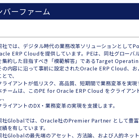
ンバーファーム
同社では、デジタル時代の業務改革ソリューションとしてPowered 
racle ERP Cloudを提供しています。PEは、同社グロ
を集約した目指すべき「模範解答」であるTarget Operating
その内容に沿って事前に設定されたOracle ERP Clou
ことで、
クライアントが低リスク、高品質、短期間で業務変革を実現
本チームは、このPE for Oracle ERP Cloud をクライ
し、
クライアントのDX・業務変革の実現を支援します。
同社Globalでは、Oracle社のPremier Partner とし
実績を有しています。
同社Globalの最先端のアセット、方法論、および人的ネッ