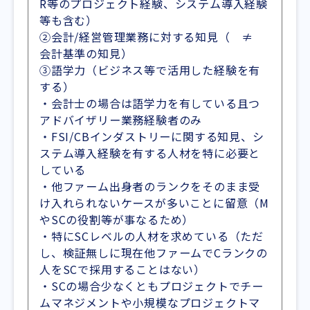
R等のプロジェクト経験、システム導入経験
等も含む）
②会計/経営管理業務に対する知見（ ≠
会計基準の知見）
③語学力（ビジネス等で活用した経験を有
する）
・会計士の場合は語学力を有している且つ
アドバイザリー業務経験者のみ
・FSI/CBインダストリーに関する知見、シ
ステム導入経験を有する人材を特に必要と
している
・他ファーム出身者のランクをそのまま受
け入れられないケースが多いことに留意（M
やSCの役割等が事なるため）
・特にSCレベルの人材を求めている（ただ
し、検証無しに現在他ファームでCランクの
人をSCで採用することはない）
・SCの場合少なくともプロジェクトでチー
ムマネジメントや小規模なプロジェクトマ