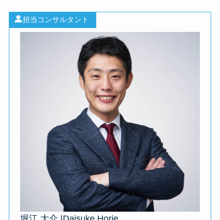
担当コンサルタント
堀江 大介 |Daisuke Horie