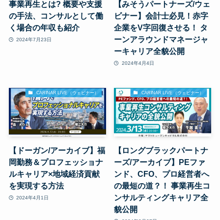
事業再生とは? 概要や支援
【みそうパートナーズ/ウェ
の手法、コンサルとして働
ビナー】会計士必見！赤字
く場合の年収も紹介
企業をV字回復させる！ タ
ーンアラウンドマネージャ
2024年7月23日
ーキャリア全貌公開
2024年4月4日
CARINAR LIVE（ウェビナー）
CARINAR LIVE（ウェビナー）
【ドーガン/アーカイブ】福
【ロングブラックパートナ
岡勤務＆プロフェッショナ
ーズ/アーカイブ】PEファ
ルキャリア×地域経済貢献
ンド、CFO、プロ経営者へ
を実現する方法
の最短の道？！ 事業再生コ
ンサルティングキャリア全
2024年4月1日
貌公開