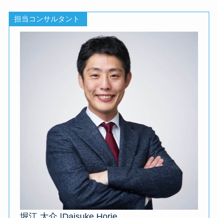
担当コンサルタント
堀江 大介 |Daisuke Horie