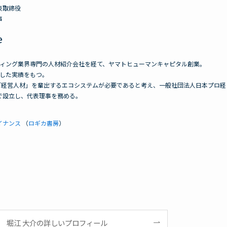
表取締役
事
e
ティング業界専門の人材紹介会社を経て、ヤマトヒューマンキャピタル創業。
援した実績をもつ。
「経営人材」を輩出するエコシステムが必要であると考え、一般社団法人日本プロ経
で設立し、代表理事を務める。
イナンス
（
ロギカ書房
）
堀江 大介の詳しいプロフィール