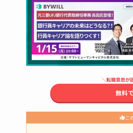
＼転職意思が
無料
こ