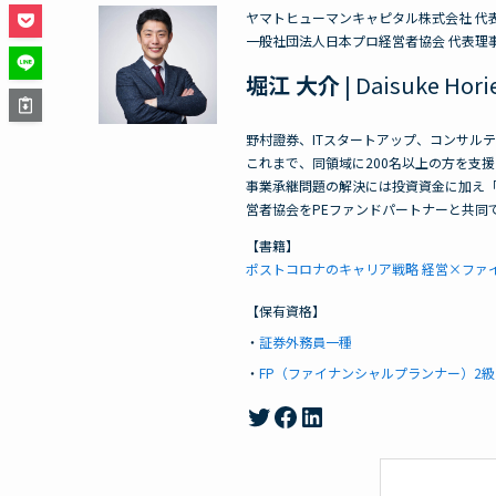
ヤマトヒューマンキャピタル株式会社 代
一般社団法人日本プロ経営者協会 代表理
堀江 大介
| Daisuke Hori
野村證券、ITスタートアップ、コンサル
これまで、同領域に200名以上の方を支
事業承継問題の解決には投資資金に加え
営者協会をPEファンドパートナーと共同
【書籍】
ポストコロナのキャリア
戦略
経営×ファ
【保有資格】
・
証券外務員一種
・
FP（ファイナンシャルプランナー）2級
堀江大介のTwitterアカウント
Facebook
LinkedIn