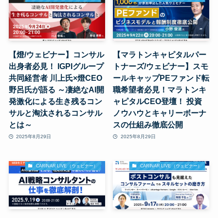
【燈/ウェビナー】コンサル
【マラトンキャピタルパー
出身者必見！ IGPIグループ
トナーズ/ウェビナー】スモ
共同経営者 川上氏×燈CEO
ールキャップPEファンド転
野呂氏が語る ～凄絶なAI開
職希望者必見！マラトンキ
発激化による生き残るコン
ャピタルCEO登壇！ 投資
サルと淘汰されるコンサル
ノウハウとキャリーボーナ
とは～
スの仕組み徹底公開
2025年8月29日
2025年8月29日
CARINAR LIVE（ウェビナー）
CARINAR LIVE（ウェビナー）