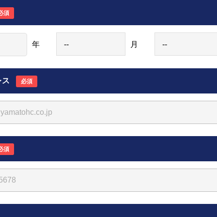
必須
年
月
レス
必須
必須