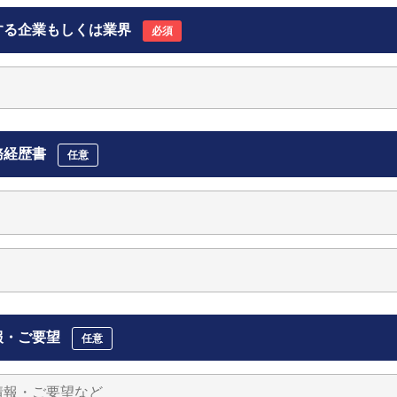
する企業もしくは業界
必須
務経歴書
任意
報・ご要望
任意