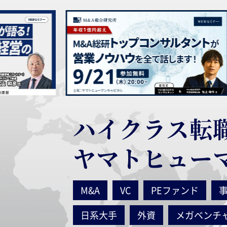
ハイクラス転
ヤマトヒュー
M&A
VC
PEファンド
日系大手
外資
メガベンチ