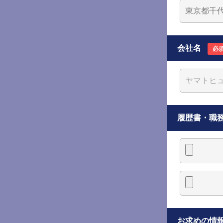
会社名
必
履歴書・職
お求めの情