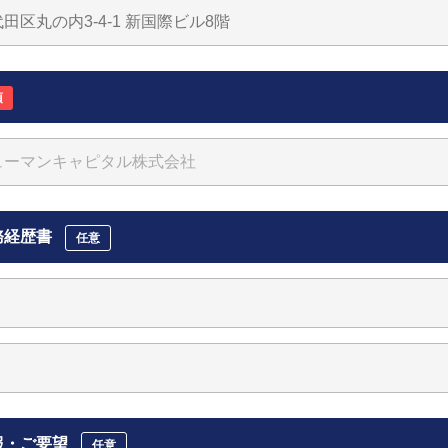
須
務経歴書
任意
報・ご要望
任意