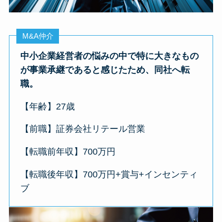
M&A仲介
中小企業経営者の悩みの中で
特に大きなもの
が事業承継であると感じたため
、同社へ転
職。
【年齢】27歳
【前職】証券会社リテール営業
【転職前年収】700万円
【転職後年収】700万円+賞与+インセンティ
ブ