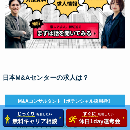
日本M&Aセンターの求人は？
M&Aコンサルタント【ポテンシャル採用枠】
報酬：
想定初年度年収：400～1,200万円
＜月給＋賞与2回＋上限のないインセンティ