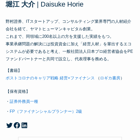
堀江 大介
| Daisuke Horie
野村證券、ITスタートアップ、コンサルティング業界専門の人材紹介
会社を経て、ヤマトヒューマンキャピタル創業。
これまで、同領域に200名以上の方を支援した実績をもつ。
事業承継問題の解決には投資資金に加え「経営人材」を輩出するエコ
システムが必要であると考え、一般社団法人日本プロ経営者協会をPE
ファンドパートナーと共同で設立し、代表理事を務める。
【書籍】
ポストコロナのキャリア
戦略
経営×ファイナンス
（
ロギカ書房
）
【保有資格】
・
証券外務員一種
・
FP（ファイナンシャルプランナー）2級
堀江大介のTwitterアカウント
Facebook
LinkedIn