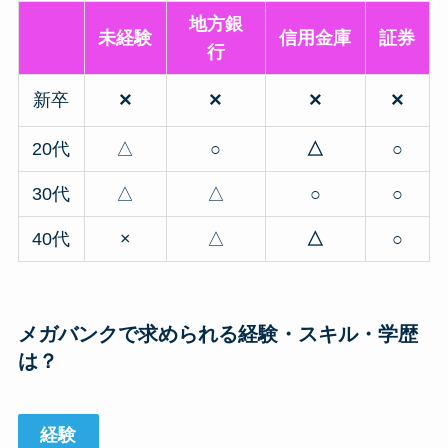
地方銀
未経験
信用金庫
証券
行
×
×
×
×
新卒
20代
△
○
△
○
30代
△
△
○
○
40代
×
△
△
○
メガバンクで求められる経験・スキル・学歴
は？
経験