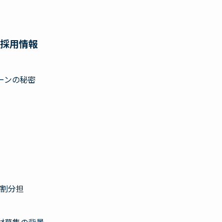
ズ採用情報
ーンの秘密
割分担
材募集の背景