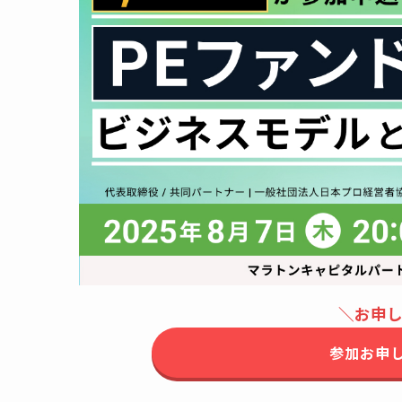
＼お申
参加お申